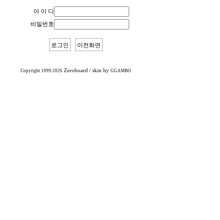
아 이 디
비밀번호
Zeroboard
/ skin by
Copyright 1999-2026
GGAMBO