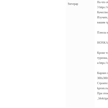
На что о
Stevepap
3 https:
Качество
Изучите,
вашим тр
Плюсы и 
HONKA ht
Кроме то
туризма,
и https:
Кирпич п
300x300/
Строител
kprom.ru
При этом
_bloki/ga