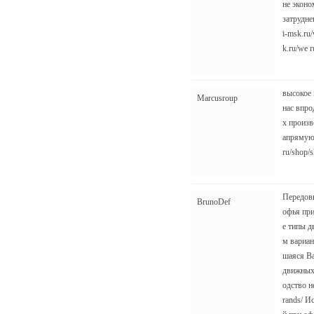
не эконо
затрудне
i-msk.ru
k.ru/we r
высокое к
Marcusroup
нас впро
х произв
апрямую 
ru/shop/
Передовы
BrunoDef
офья при
е типы д
м вариан
шаяся Ва
движных 
одство н
rands/ И