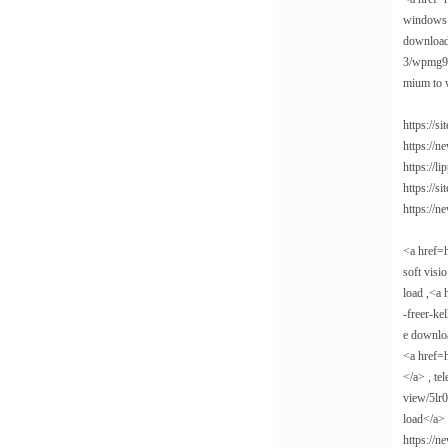
windows 7
download 
3/wpmg9y
mium to 
https://
https://n
https://
https://s
https://
<a href=
soft visi
load ,<a
-freer-ke
e downloa
<a href=
</a> , te
view/5lr
load</a>
https://