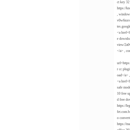
ct key 32
https://
, windows
v0w6nxvcv
tes.goog
<a href=
e downloa
view/2a0
</a> , co
url=https
r cc plug
oad</a> ,
<a href=h
safe mod
10 free u
d free do
https://l
fet.com.b
o convert
https://m