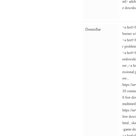
ml> adobe
e downlo
<a href=
DennisBar
burner w
<a href=
r problem
<a href=
eedownlo
ree ,<a h
essional 
ree ,
https://
10 comman
0 free do
multimedi
https://n
free down
html , sk
-game-dow
<a href=h