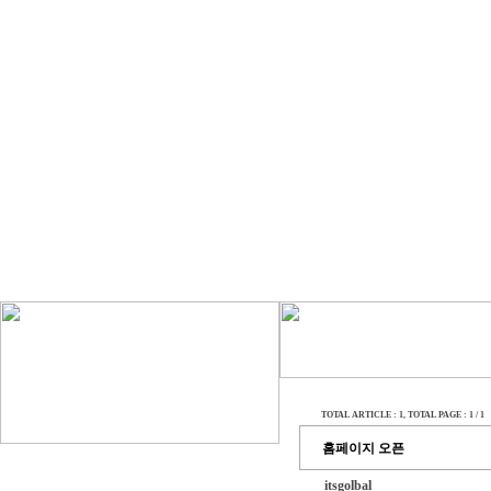
TOTAL ARTICLE : 1
, TOTAL PAGE : 1 / 1
홈페이지 오픈
itsgolbal