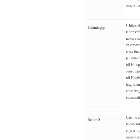
omp-s-na
Г https:/
Johnniegep
к https:
показате
ет спрог
елях биз
р с помо
nfi На п
этого про
nfi Необ
ting.fina
ение прод
evconsult
Сам по се
ScottreS
мимо тог
слуги ht
орые вы 