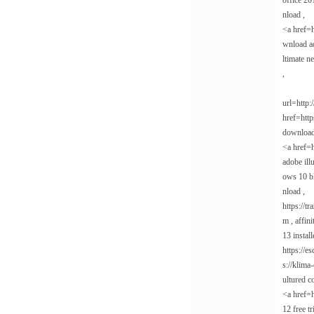
office 20
nload ,
<a href=h
wnload ad
ltimate n
,
url=http:
href=http
download
<a href=h
adobe ill
ows 10 bl
nload ,
https://t
m , affin
13 instal
https://e
s://klima
ultured c
<a href=h
12 free t