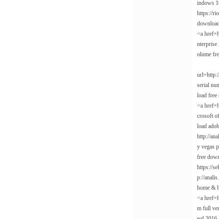
indows 10
https://r
download 
<a href=h
nterprise
olume fre
url=http:
serial nu
load free
<a href=h
crosoft o
load adob
http://ana
y vegas p
free down
https://s
p://anali
home & b
<a href=h
m full ve
nal 2016 