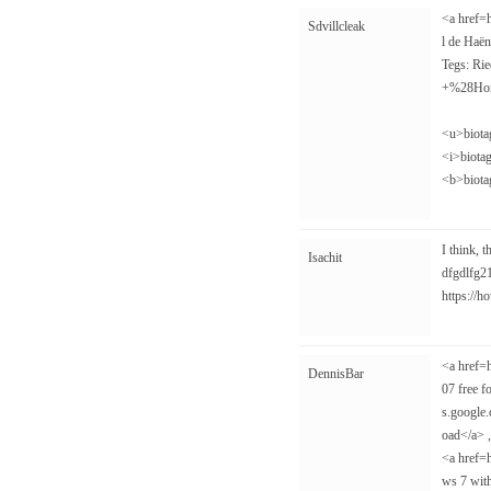
<a href=
Sdvillcleak
l de Haё
Tegs: Ri
+%28Hon
<u>biota
<i>biota
<b>biota
I think, 
Isachit
dfgdlfg2
https://
<a href=
DennisBar
07 free f
s.google
oad</a> ,
<a href=h
ws 7 with