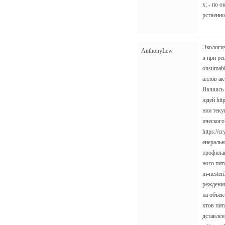
х; - по 
рственно
Экологич
AnthonyLew
в при ре
onsumabl
аллов акт
Являясь 
юдей http
нии теку
ического
https://c
енеральн
профилак
ного пита
m-nester
реждения
на объек
ктов пита
дставлен