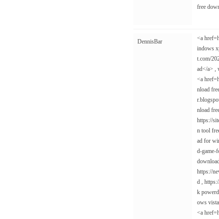
free down
<a href=h
DennisBar
indows x
t.com/20
ad</a> ,
<a href=
nload fre
r.blogsp
nload fre
https://s
n tool fr
ad for w
d-game-f
download
https://n
d , https
k powerdi
ows vista
<a href=