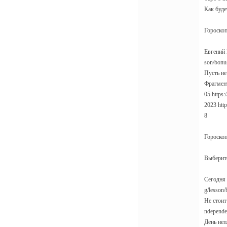
Как будет
Гороскоп 
Евгений Г
son/bonu
Пусть не 
Фрагмент 
05 https:
2023 http
8
Гороскоп 
Выберите 
Сегодня 
g/lesson/
Не стоит
ndepended
День неп