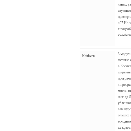
льных уз
звукоизо
пример сп
407 Но з
х подсоб
vka-dver
3 модуль 
Keithven
stcourse
в Космет
ширенный
программ
я програ
мость: о
ния: да 
убленном
вам курс
ольших г
асходные
ах красо