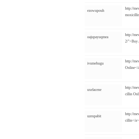
http://me
ezowupouh
moxicilli
http://me
oajupayuqmea
2/">Buy A
http://me
ivumehugu
Online</a
http://me
uxelacene
cillin On
http://me
uzeupabit
cillin</a