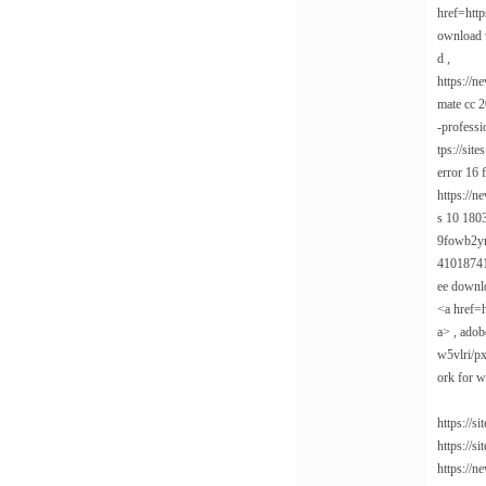
href=htt
ownload w
d ,
https://
mate cc 2
-professi
tps://sit
error 16 
https://
s 10 1803
9fowb2ymy
41018741
ee downl
<a href=
a> , adob
w5vlri/p
ork for w
https://
https://
https://