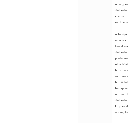
u.pe , pr
<a href=h
scargar m
ro downlo
url=https
e microso
free down
<a href=h
professio
nload</a>
https://e
ox free d
http://cb
harvijaya
ie-frisch
<a href=h
ktop mode
on key fr