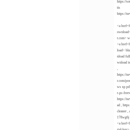
https://
tis
https://
<a href=h
ownload</
t.com> wi
<a href=
load> blu
nload ful
wnload is
,
https://n
r.com/pos
ws xp pd
r-pc-fre
https://n
ad , htt
cleaner ,
178wg6j ,
<a href=
rial-key>