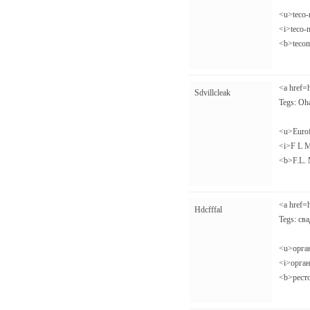
<u>teco-
<i>teco-
<b>tecom
<a href=
Sdvillcleak
Tegs: Oh
<u>Eurof
<i>F L M
<b>F.L. 
<a href=
Hdcfffal
Tegs: сва
<u>орган
<i>орган
<b>рест