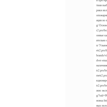
й при оф
твии выб
рики явл
опожарны
ации во 
g/ Основ
r2.pro/b
онные ка
ительно 
n/ Ульян
etr2.pro/
brands/vi
dver-ema
наличник
tr2.pro/b
metr2.pr
кциониро
tr2.pro/
жно эксп
g/?oid=9
новка ht
ных поло