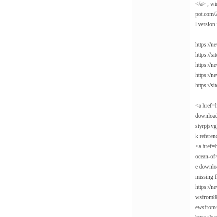
</a> , wi
pot.com/2
l version
https://
https://
https://n
https://n
https://
<a href=
download 
siyrpjsvg
k referen
<a href=h
ocean-of>
e downlo
missing f
https://n
wsfrom884
ewsfrom45