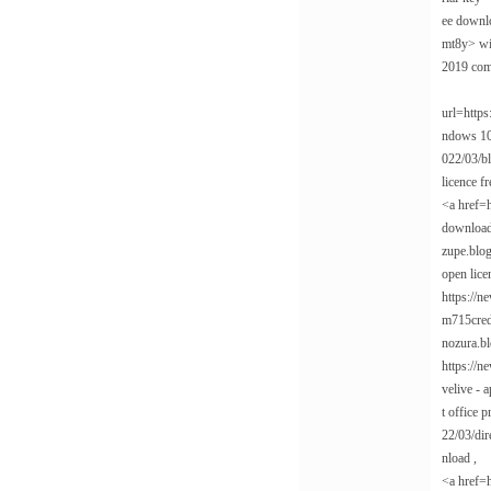
ee downl
mt8y> win
2019 comp
url=https
ndows 10 
022/03/bl
licence f
<a href=h
download<
zupe.blo
open lice
https://n
m715creda
nozura.bl
https://n
velive - 
t office 
22/03/dir
nload ,
<a href=