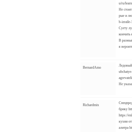
u/ru/lea
Не стоит
рые и люб
b-izrail
Суету лу
кончить к
В размыш
я вероятн
Ледовый д
BernardAmo
ubchatye-
agrevatel
Не указан
Спецпред
Richardmix
брику ht
https://e
кухни от
алитра h