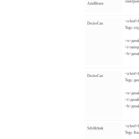
электронн
ArielBrurn
<a href=
DscissCax
Tegs: сту
<u>дизай
<i>интер
<b>дизай
<a href=
DscissCax
Tegs: диз
<u>дизай
<i>дизай
<b>диза
<a href=
Sdvillcleak
Tegs: Kn