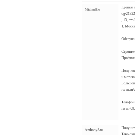
Крепеж и
Michaelflo
og/21322
, 13, стр 
1, Москва
Обслужива
Строите
Профиль h
Получени
и метизов
Большой 
rts-m.ru/
Телефон 
пн-пт 09:
Получите
AnthonySau
Таро очи