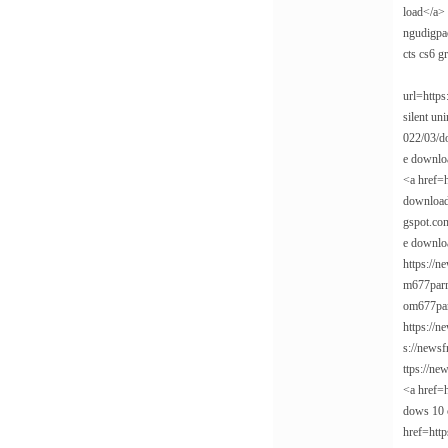
load</a> 
ngudigpac
cts cs6 g
url=https
silent un
022/03/d
e downlo
<a href=h
download<
gspot.com
e downlo
https://n
m677parro
om677parr
https://n
s://newsf
ttps://n
<a href=
dows 10 c
href=htt