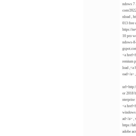
ndows 7 3
com/2022/
nload , h
013 free 
https://n
10 pro w
ndows-8-e
gspot.com
<a href=
remium pa
load ,<a 
oad</a> ,
url=http:
or 2018 b
nterprise
<a href=h
windows 7
ad</a> , 
https://l
adobe acr