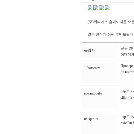
(주)위티에스 홈페이지를 오
많은 관심과 성원 부탁드립니
글은 인
운영자
상대에게
Проверка
Juliomeacy
<a href=
http://me
abermipyufo
cillin</a
http://m
uxeqerion
oxicillin