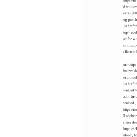
https://n
d windows
excel 200
og-post.h
<a href=
top> adob
ad for w
c7juvzup
t license
url=https
bat pro d
osoft too
<a href=h
wnload</
ation ins
wnload ,
https://r
ll adobe 
s free do
https://s
nload , h