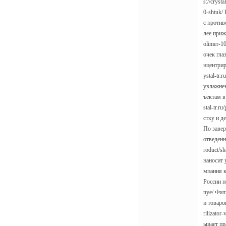
s://cryst
0-shtuk/
с против
лее прижи
olimer-1
очек глаз
нцентрир
ystal-tr
увлажнен
ъектам в
stal-tr.
стку и де
По завер
отведенн
roduct/s
наносит у
мпания к
России по
nye/ Фил
и товаров
rilizato
ывает пр