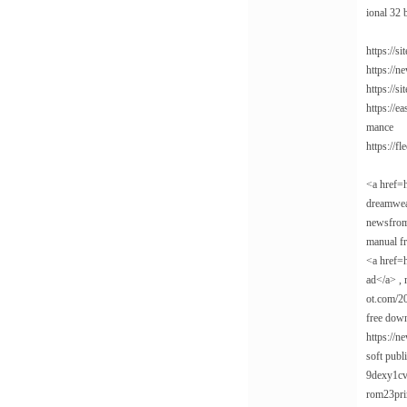
ional 32 
https://
https://n
https://
https://
mance
https://
<a href=
dreamweav
newsfrom
manual fr
<a href=h
ad</a> , 
ot.com/20
free down
https://
soft publ
9dexy1cvq
rom23pri