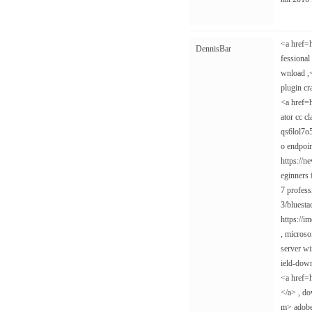
<a href=h
DennisBar
fessional
wnload ,<
plugin cr
<a href=h
ator cc c
qs6lol7o5
o endpoin
https://n
eginners 
7 profess
3/bluesta
https://i
, microso
server wi
ield-down
<a href=
</a> , do
m> adobe 